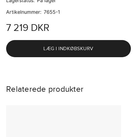
Lagerstatus
:
På lager
Artikelnummer
:
7655-1
7 219 DKR
LÆG I INDKØBSKURV
Relaterede produkter