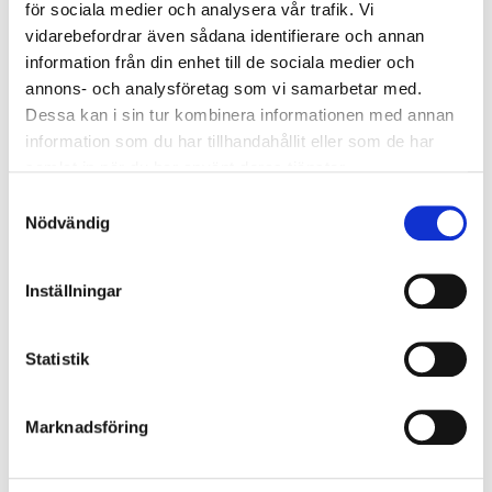
för sociala medier och analysera vår trafik. Vi
Køb nu
vidarebefordrar även sådana identifierare och annan
information från din enhet till de sociala medier och
annons- och analysföretag som vi samarbetar med.
Dessa kan i sin tur kombinera informationen med annan
information som du har tillhandahållit eller som de har
samlat in när du har använt deras tjänster.
S
Nödvändig
a
m
t
Inställningar
y
c
k
Statistik
e
s
Marknadsföring
v
a
l