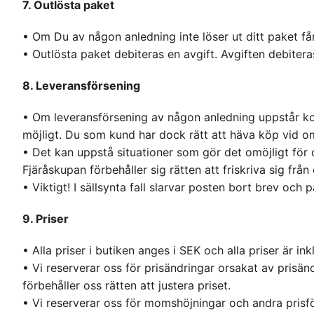
7. Outlösta paket
• Om Du av någon anledning inte löser ut ditt paket få
• Outlösta paket debiteras en avgift. Avgiften debiteras
8. Leveransförsening
• Om leveransförsening av någon anledning uppstår komm
möjligt. Du som kund har dock rätt att häva köp vid o
• Det kan uppstå situationer som gör det omöjligt för o
Fjäråskupan förbehåller sig rätten att friskriva sig från
• Viktigt! I sällsynta fall slarvar posten bort brev och p
9. Priser
• Alla priser i butiken anges i SEK och alla priser är i
• Vi reserverar oss för prisändringar orsakat av prisänd
förbehåller oss rätten att justera priset.
• Vi reserverar oss för momshöjningar och andra prisfö