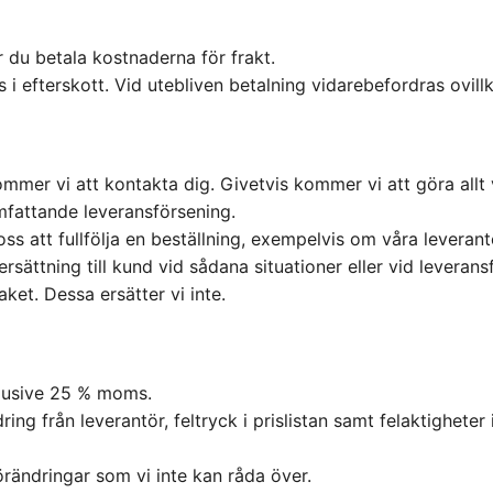
r du betala kostnaderna för frakt.
 i efterskott. Vid utebliven betalning vidarebefordras ovill
er vi att kontakta dig. Givetvis kommer vi att göra allt v
mfattande leveransförsening.
ss att fullfölja en beställning, exempelvis om våra leverant
 ersättning till kund vid sådana situationer eller vid leverans
aket. Dessa ersätter vi inte.
nklusive 25 % moms.
ring från leverantör, feltryck i prislistan samt felaktighete
rändringar som vi inte kan råda över.