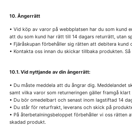
10. Ångerrätt
• Vid köp av varor på webbplatsen har du som kund en l
att du som kund har rätt till 14 dagars returrätt, utan s
• Fjäråskupan förbehåller sig rätten att debitera kund
• Kontakta oss innan du skickar tillbaka produkten. Så 
10.1. Vid nyttjande av din ångerrätt:
• Du måste meddela att du ångrar dig. Meddelandet ska
samt vilka varor som returneringen gäller framgå klart 
• Du bör omedelbart och senast inom lagstiftad 14 dag
• Du står för returfrakt, leverans och skick på produk
• På återbetalningsbeloppet förbehåller vi oss rätte
skadad produkt.