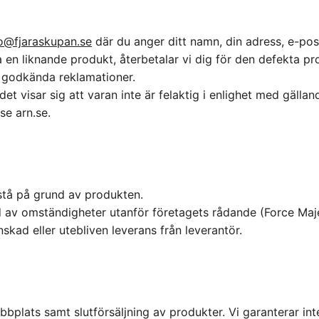
fo@fjaraskupan.se
där du anger ditt namn, din adress, e-pos
ra en liknande produkt, återbetalar vi dig för den defekta p
d godkända reklamationer.
det visar sig att varan inte är felaktig i enlighet med gäll
se arn.se.
pstå på grund av produkten.
följd av omständigheter utanför företagets rådande (Force 
skad eller utebliven leverans från leverantör.
ebbplats samt slutförsäljning av produkter. Vi garanterar in