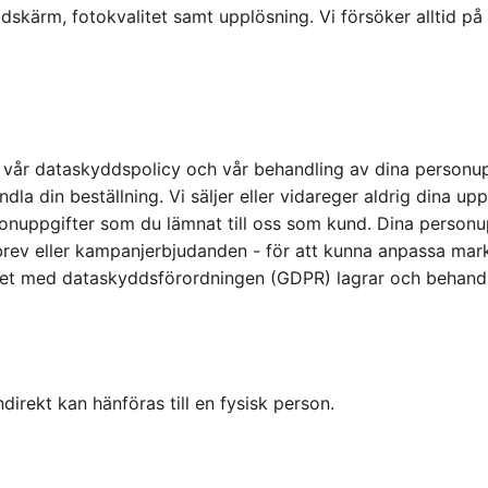
dskärm, fotokvalitet samt upplösning. Vi försöker alltid p
år dataskyddspolicy och vår behandling av dina personuppg
la din beställning. Vi säljer eller vidareger aldrig dina uppg
onuppgifter som du lämnat till oss som kund. Dina personup
tsbrev eller kampanjerbjudanden - för att kunna anpassa mar
ghet med dataskyddsförordningen (GDPR) lagrar och behandla
ndirekt kan hänföras till en fysisk person.