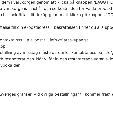
er dem i varukorgen genom att klicka på knappen "LÄGG I K
ra varukorgens innehåll och se kostnaden för valda produkt
t du har bekräftat ditt inköp genom att klicka på knappen "
telse till din e-postadress. I bekräftelsen finner du alla up
ontakta oss via e-post till
info@fjaraskupan.se
.
köp.
beställning av misstag måste du därför kontakta oss på
info
ch restnoterar den. När vi får in den restnoterade varan ski
vboka den.
Sveriges gränser. Vid övriga beställningar tillkommer frakt e