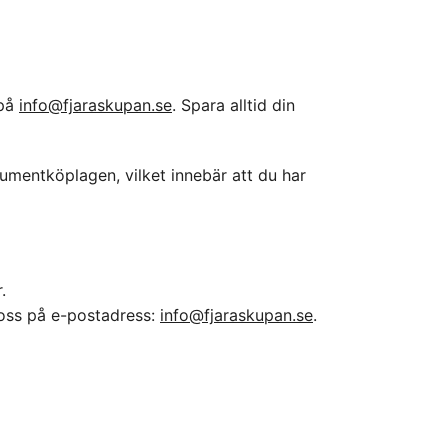
 på
info@fjaraskupan.se
. Spara alltid din
umentköplagen, vilket innebär att du har
.
 oss på e-postadress:
info@fjaraskupan.se
.