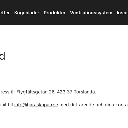
tter
Kogeplader
Produkter
Ventilationssystem
Inspi
nd
dress är Flygfältsgatan 26, 423 37 Torslanda.
il till
info@fjaraskupan.se
med ditt ärende och dina kontak