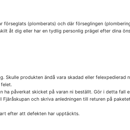
r förseglats (plomberats) och där förseglingen (plomberinge
ilt åt dig eller har en tydlig personlig prägel efter dina ön
 dig. Skulle produkten ändå vara skadad eller felexpedierad 
felet.
n ha påverkat skicket på varan ni beställt. Gör i detta fall 
l Fjäråskupan och skriva anledningen till returen på paketet
rt efter att defekten har upptäckts.