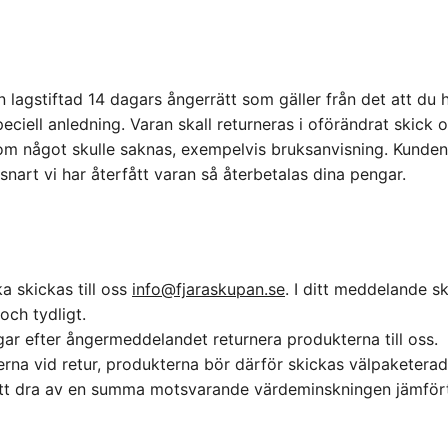
agstiftad 14 dagars ångerrätt som gäller från det att du h
peciell anledning. Varan skall returneras i oförändrat skick 
 om något skulle saknas, exempelvis bruksanvisning. Kunden 
snart vi har återfått varan så återbetalas dina pengar.
 skickas till oss
info@fjaraskupan.se
. I ditt meddelande s
och tydligt.
ar efter ångermeddelandet returnera produkterna till oss.
terna vid retur, produkterna bör därför skickas välpaketerad
n att dra av en summa motsvarande värdeminskningen jämfört