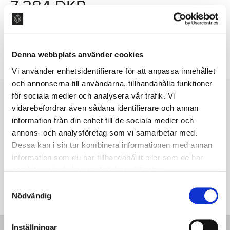
7 384 DKR
LÆG I INDKØBSKURV
Denna webbplats använder cookies
Vi använder enhetsidentifierare för att anpassa innehållet
och annonserna till användarna, tillhandahålla funktioner
för sociala medier och analysera vår trafik. Vi
NYHEDSBREV
vidarebefordrar även sådana identifierare och annan
information från din enhet till de sociala medier och
Følg os for inspiration, nyheder
annons- och analysföretag som vi samarbetar med.
om produkter og meget mere.
Dessa kan i sin tur kombinera informationen med annan
information som du har tillhandahållit eller som de har
samlat in när du har använt deras tjänster.
INDSEND
S
Nödvändig
a
m
t
Inställningar