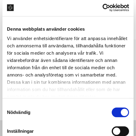
LÆG I INDKØBSKURV
Denna webbplats använder cookies
Vi använder enhetsidentifierare för att anpassa innehållet
och annonserna till användarna, tillhandahålla funktioner
för sociala medier och analysera vår trafik. Vi
NYHEDSBREV
vidarebefordrar även sådana identifierare och annan
Følg os for inspiration, nyheder
information från din enhet till de sociala medier och
annons- och analysföretag som vi samarbetar med.
om produkter og meget mere.
Dessa kan i sin tur kombinera informationen med annan
information som du har tillhandahållit eller som de har
samlat in när du har använt deras tjänster.
INDSEND
S
Nödvändig
a
m
t
Inställningar
y