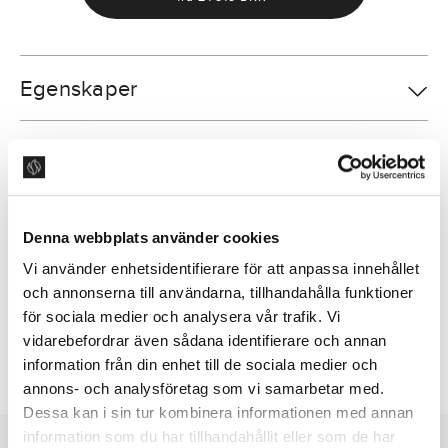
Egenskaper
Teknisk info
Ventilationssystem
Denna webbplats använder cookies
Vi använder enhetsidentifierare för att anpassa innehållet
Dokumenter & dimensionstegninger
och annonserna till användarna, tillhandahålla funktioner
för sociala medier och analysera vår trafik. Vi
vidarebefordrar även sådana identifierare och annan
Where can I see this in-store
information från din enhet till de sociala medier och
annons- och analysföretag som vi samarbetar med.
Sikker e-handel med Walley
Dessa kan i sin tur kombinera informationen med annan
information som du har tillhandahållit eller som de har