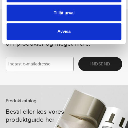
Tillåt urval
NYHEDSBREV
Avvisa
Følg os for inspiration, nyheder
om produkter og meget mere.
INDSEND
Produktkatalog
Bestil eller læs vores
produktguide her