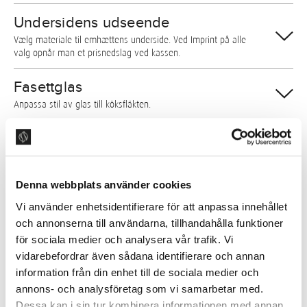
Undersidens udseende
Vælg materiale til emhættens underside. Ved Imprint på alle
valg opnår man et prisnedslag ved kassen.
Fasettglas
Anpassa stil av glas till köksfläkten.
Ventilationssystem
Her vælger I, hvilket ventilationssystem, som emhætten skal
leveres med.
Denna webbplats använder cookies
InHouse kulfiltersystem
Vi använder enhetsidentifierare för att anpassa innehållet
Det re-cirkulerende kulfiltersystem InHouse leveres sammen
och annonserna till användarna, tillhandahålla funktioner
med vores indbyggede EC-motor.
för sociala medier och analysera vår trafik. Vi
vidarebefordrar även sådana identifierare och annan
PlasmaClean
information från din enhet till de sociala medier och
Højtydende elektronisk kulfiltersystem af plasmatypen.
annons- och analysföretag som vi samarbetar med.
Leveres sammen med vores indbyggede EC-motor.
Dessa kan i sin tur kombinera informationen med annan